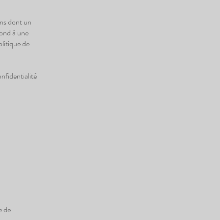
ons dont un
épond à une
olitique de
nfidentialité
e de