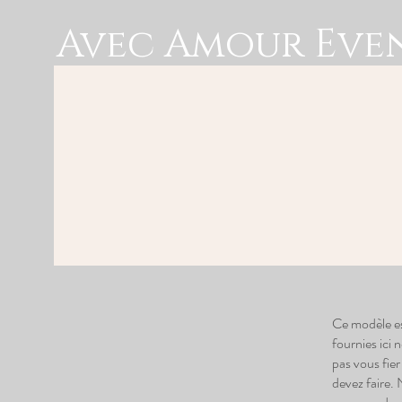
Avec Amour Eve
Ce modèle est
fournies ici
pas vous fie
devez faire.