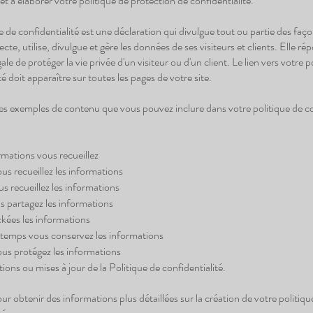
 à élaborer votre politique de protection de confidentialité.
 de confidentialité est une déclaration qui divulgue tout ou partie des faç
ecte, utilise, divulgue et gère les données de ses visiteurs et clients. Elle r
gale de protéger la vie privée d'un visiteur ou d'un client. Le lien vers votre p
té doit apparaître sur toutes les pages de votre site.
es exemples de contenu que vous pouvez inclure dans votre politique de co
rmations vous recueillez
 recueillez les informations
s recueillez les informations
s partagez les informations
kées les informations
emps vous conservez les informations
s protégez les informations
ions ou mises à jour de la Politique de confidentialité.
ur obtenir des informations plus détaillées sur la création de votre politiqu