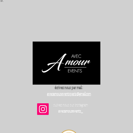
té.
écrivez nous par mail :
avecamour.eventsparis@gmail.com
suivez nous sur instagram
avecamourevents_