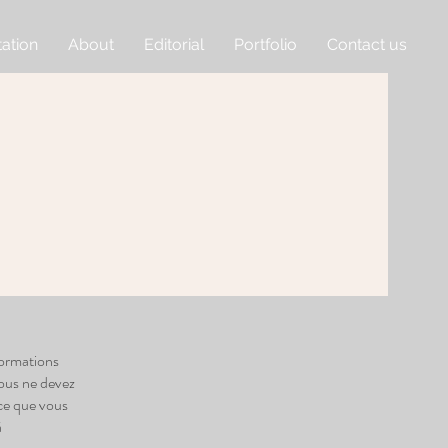
ation
About
Editorial
Portfolio
Contact us
formations
Vous ne devez
ce que vous
à