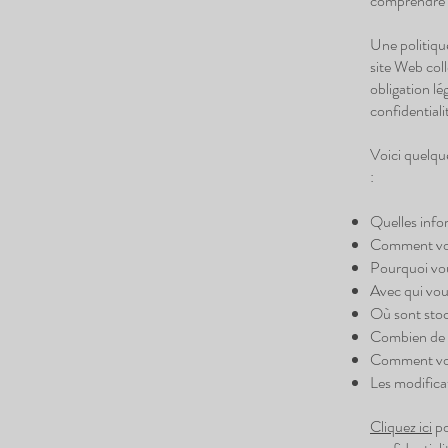
comprendre et
Une politique
site Web coll
obligation lé
confidentiali
Voici quelqu
:
Quelles info
Comment vous
Pourquoi vou
Avec qui vou
Où sont stoc
Combien de t
Comment vou
Les modificat
Cliquez ici
po