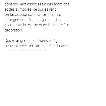
sont souvent associées à des émotions
et des symboles, ce qui les rend
parfaites pour célébrer l'amour. Les
arrangements floraux ajoutent de la
couleur, de la texture et de la beauté à la
décoration.
Des arrangements délicats et légers
peuvent créer une atmosphère douce et
romantique, tandis que des
compositions plus audacieuses peuvent
apporter une touche de modernité et de
dynamisme.
Le design floral est un élément visuel fort
aux photos de mariage, capturant des
moments précieux et embellissant les
souvenirs. En somme, il est bien plus
qu'un simple décor ; il enrichit
l'expérience du mariage et célèbre